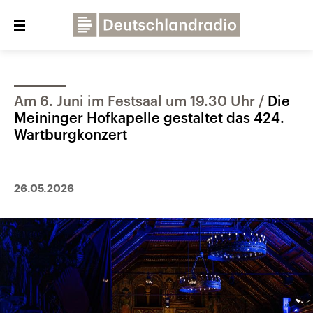
Close
menu
Am 6. Juni im Festsaal um 19.30 Uhr
Die
Über uns
Programme
Presse
Meininger Hofkapelle gestaltet das 424.
Veranstaltungen
Dialog und Kontakt
Wartburgkonzert
Deutschlandfunk
Deutschlandfunk Kultur
26.05.2026
Deutschlandfunk Nova