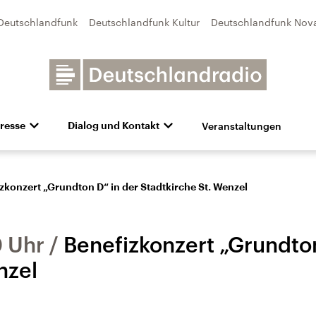
Deutschlandfunk
Deutschlandfunk Kultur
Deutschlandfunk Nov
Veranstaltungen
resse
Dialog und Kontakt
n
unk Kultur
bildung und Karriere
Besuch
Pressefotos
Unsere Newsletter
Deutschlandfunk Nova
Transparenz
Deutschlandfunk-Broschüre
Programmvorschau
Aktuelles
Preise 
e und Debatten
Audio-Archiv
Sendungen mit Hörerbetei
zkonzert „Grundton D“ in der Stadtkirche St. Wenzel
0 Uhr
Benefizkonzert „Grundton
nzel