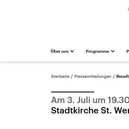
Über uns
Programme
P
Unternehmen
Deutschlandfunk
Presseteam
Das Magazin
Pressemitteilunge
Hörerservice
Gremien
Deutschlandf
Aus
Denkfabrik
Empfang und Kanäle
Barrierefreiheit
Dokument
/
/
Startseite
Pressemitteilungen
Benefi
Am 3. Juli um 19.3
Stadtkirche St. We