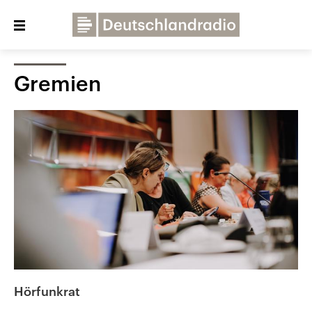
Close
menu
Gremien
Über uns
Programme
Presse
Veranstaltungen
Dialog und Kontakt
Deutschlandfunk
Deutschlandfunk Kultur
Deutschlandfunk Nova
Hörfunkrat