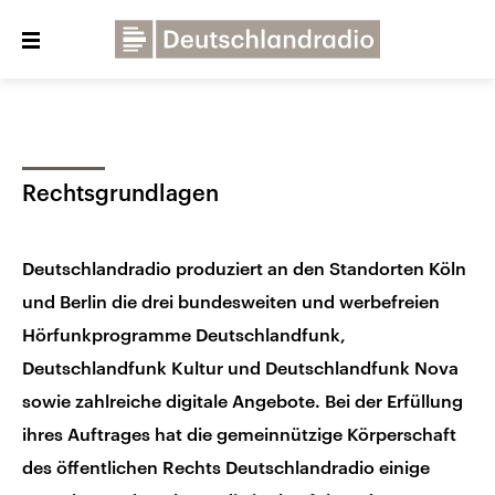
Close
menu
Über uns
Programme
Presse
Rechtsgrundlagen
Veranstaltungen
Dialog und Kontakt
Deutschlandfunk
Deutschlandradio produziert an den Standorten Köln
Deutschlandfunk Kultur
und Berlin die drei bundesweiten und werbefreien
Hörfunkprogramme Deutschlandfunk,
Deutschlandfunk Nova
Deutschlandfunk Kultur und Deutschlandfunk Nova
sowie zahlreiche digitale Angebote. Bei der Erfüllung
ihres Auftrages hat die gemeinnützige Körperschaft
des öffentlichen Rechts Deutschlandradio einige