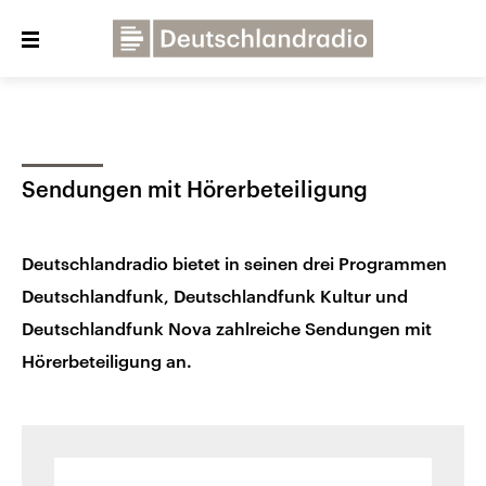
Close
menu
Über uns
Programme
Presse
Sendungen mit Hörerbeteiligung
Veranstaltungen
Dialog und Kontakt
Deutschlandfunk
Deutschlandradio bietet in seinen drei Programmen
Deutschlandfunk Kultur
Deutschlandfunk, Deutschlandfunk Kultur und
Deutschlandfunk Nova zahlreiche Sendungen mit
Deutschlandfunk Nova
Hörerbeteiligung an.