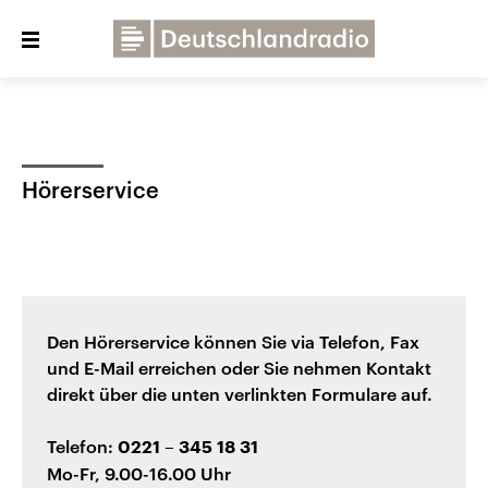
Close
menu
Über uns
Programme
Presse
Hörerservice
Veranstaltungen
Dialog und Kontakt
Deutschlandfunk
Deutschlandfunk Kultur
Deutschlandfunk Nova
Den Hörerservice können Sie via Telefon, Fax
und E-Mail erreichen oder Sie nehmen Kontakt
direkt über die unten verlinkten Formulare auf.
Telefon:
0221 – 345 18 31
Mo-Fr, 9.00-16.00 Uhr