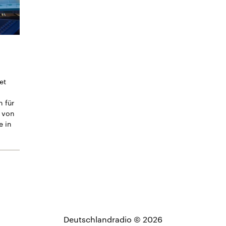
et
n für
l von
e in
Deutschlandradio © 2026