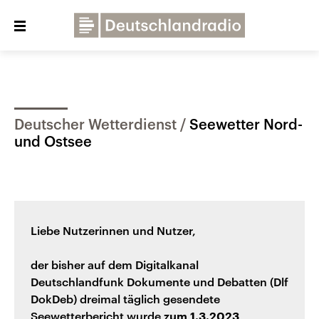
Close
menu
Über uns
Programme
Presse
Deutscher Wetterdienst
Seewetter Nord-
Veranstaltungen
Dialog und Kontakt
und Ostsee
Deutschlandfunk
Deutschlandfunk Kultur
Deutschlandfunk Nova
Liebe Nutzerinnen und Nutzer,
der bisher auf dem Digitalkanal
Deutschlandfunk Dokumente und Debatten (Dlf
DokDeb) dreimal täglich gesendete
Seewetterbericht wurde
zum 1.3.2023