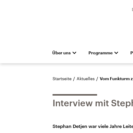
Über uns
Programme
P
Unternehmen
Deutschlandfunk
Presseteam
Das Magazin
Pressemitteilunge
Hörerservice
Gremien
Deutschlandf
Aus
Denkfabrik
Empfang und Kanäle
Barrierefreiheit
Dokument
/
/
Startseite
Aktuelles
Vom Funkturm z
Interview mit Step
Stephan Detjen war viele Jahre Leit