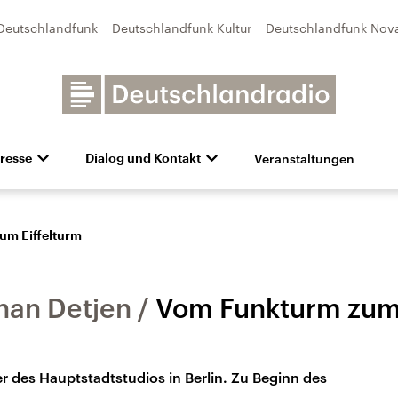
Deutschlandfunk
Deutschlandfunk Kultur
Deutschlandfunk Nov
Veranstaltungen
resse
Dialog und Kontakt
n
unk Kultur
bildung und Karriere
Besuch
Pressefotos
Unsere Newsletter
Deutschlandfunk Nova
Transparenz
Deutschlandfunk-Broschüre
Programmvorschau
Aktuelles
Preise 
e und Debatten
Audio-Archiv
Sendungen mit Hörerbetei
um Eiffelturm
han Detjen
Vom Funkturm zum 
er des Hauptstadtstudios in Berlin. Zu Beginn des