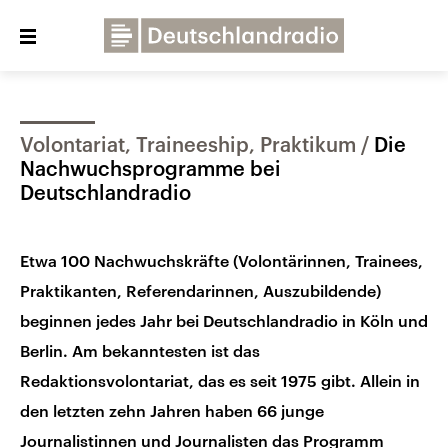
Close
menu
Volontariat, Traineeship, Praktikum
Die
Über uns
Programme
Presse
Nachwuchsprogramme bei
Veranstaltungen
Dialog und Kontakt
Deutschlandradio
Deutschlandfunk
Etwa 100 Nachwuchskräfte (Volontärinnen, Trainees,
Deutschlandfunk Kultur
Praktikanten, Referendarinnen, Auszubildende)
Deutschlandfunk Nova
beginnen jedes Jahr bei Deutschlandradio in Köln und
Berlin. Am bekanntesten ist das
Redaktionsvolontariat, das es seit 1975 gibt. Allein in
den letzten zehn Jahren haben 66 junge
Journalistinnen und Journalisten das Programm