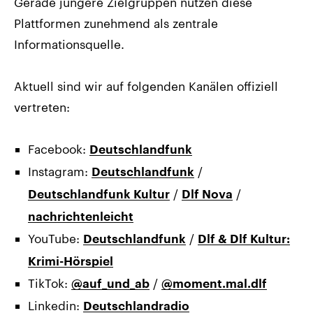
Gerade jüngere Zielgruppen nutzen diese
Plattformen zunehmend als zentrale
Informationsquelle.
Aktuell sind wir auf folgenden Kanälen offiziell
vertreten:
Facebook:
Deutschlandfunk
Instagram:
/
Deutschlandfunk
/
/
Deutschlandfunk Kultur
Dlf Nova
nachrichtenleicht
YouTube:
/
Deutschlandfunk
Dlf & Dlf Kultur:
Krimi-Hörspiel
TikTok:
/
@auf_und_ab
@moment.mal.dlf
Linkedin:
Deutschlandradio