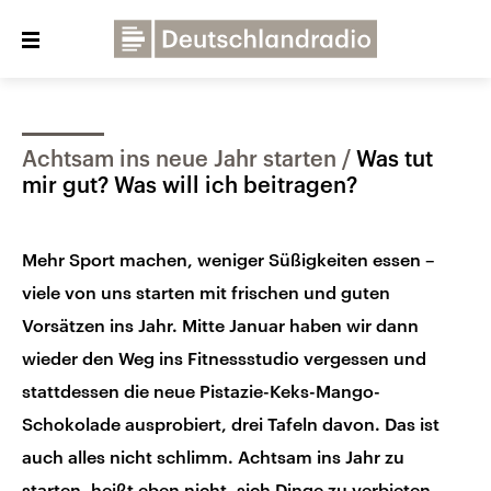
Close
menu
Achtsam ins neue Jahr starten
Was tut
Über uns
Programme
Presse
mir gut? Was will ich beitragen?
Veranstaltungen
Dialog und Kontakt
Mehr Sport machen, weniger Süßigkeiten essen –
Deutschlandfunk
viele von uns starten mit frischen und guten
Deutschlandfunk Kultur
Vorsätzen ins Jahr. Mitte Januar haben wir dann
Deutschlandfunk Nova
wieder den Weg ins Fitnessstudio vergessen und
stattdessen die neue Pistazie-Keks-Mango-
Schokolade ausprobiert, drei Tafeln davon. Das ist
auch alles nicht schlimm. Achtsam ins Jahr zu
starten, heißt eben nicht, sich Dinge zu verbieten,