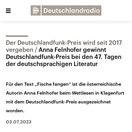
Close
menu
Der Deutschlandfunk-Preis wird seit 2017
Über uns
Programme
Presse
vergeben
Anna Felnhofer gewinnt
Veranstaltungen
Dialog und Kontakt
Deutschlandfunk-Preis bei den 47. Tagen
der deutschsprachigen Literatur
Deutschlandfunk
Deutschlandfunk Kultur
Für den Text „Fische fangen“ ist die österreichische
Deutschlandfunk Nova
Autorin Anna Felnhofer beim Wettlesen in Klagenfurt
mit dem Deutschlandfunk-Preis ausgezeichnet
worden.
03.07.2023