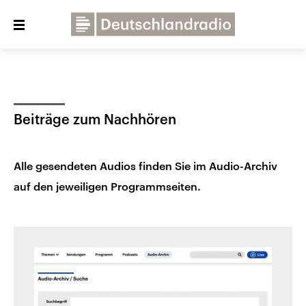
Close
menu
Über uns
Programme
Presse
Beiträge zum Nachhören
Veranstaltungen
Dialog und Kontakt
Deutschlandfunk
Alle gesendeten Audios finden Sie im Audio-Archiv
Deutschlandfunk Kultur
auf den jeweiligen Programmseiten.
Deutschlandfunk Nova