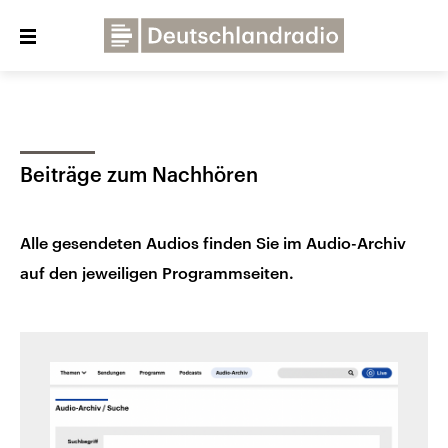
Close
menu
Über uns
Programme
Presse
Beiträge zum Nachhören
Veranstaltungen
Dialog und Kontakt
Deutschlandfunk
Alle gesendeten Audios finden Sie im Audio-Archiv
Deutschlandfunk Kultur
auf den jeweiligen Programmseiten.
Deutschlandfunk Nova