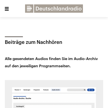
Close
menu
Über uns
Programme
Presse
Beiträge zum Nachhören
Veranstaltungen
Dialog und Kontakt
Deutschlandfunk
Alle gesendeten Audios finden Sie im Audio-Archiv
Deutschlandfunk Kultur
auf den jeweiligen Programmseiten.
Deutschlandfunk Nova