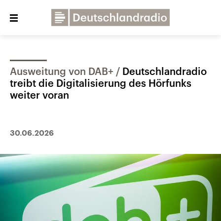
Close
menu
Ausweitung von DAB+
Deutschlandradio
Über uns
Programme
Presse
treibt die Digitalisierung des Hörfunks
Veranstaltungen
Dialog und Kontakt
weiter voran
Deutschlandfunk
Deutschlandfunk Kultur
30.06.2026
Deutschlandfunk Nova