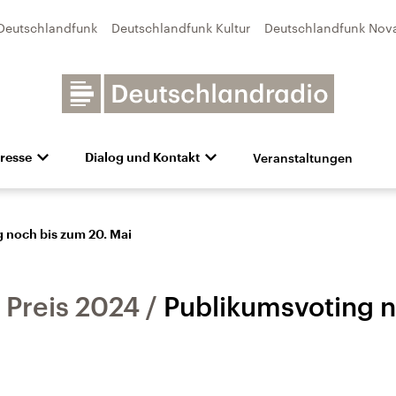
Deutschlandfunk
Deutschlandfunk Kultur
Deutschlandfunk Nov
Veranstaltungen
resse
Dialog und Kontakt
n
unk Kultur
bildung und Karriere
Besuch
Pressefotos
Unsere Newsletter
Deutschlandfunk Nova
Transparenz
Deutschlandfunk-Broschüre
Programmvorschau
Aktuelles
Preise 
e und Debatten
Audio-Archiv
Sendungen mit Hörerbetei
 noch bis zum 20. Mai
 Preis 2024
Publikumsvoting n