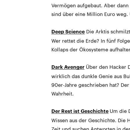
Vermögen aufgebaut. Aber dann 
sind über eine Million Euro weg.
Die Arktis schmilz
Deep Science
Wer rettet die Erde? In fünf Folg
Kollaps der Ökosysteme aufhalte
Über den Hacker Da
Dark Avenger
wirklich das dunkle Genie aus Bu
90er-Jahre geschrieben hat? Der
Wahrheit.
Um die D
Der Rest ist Geschichte
Wissen aus der Geschichte. Die 
Zeit und suchen Antworten in de