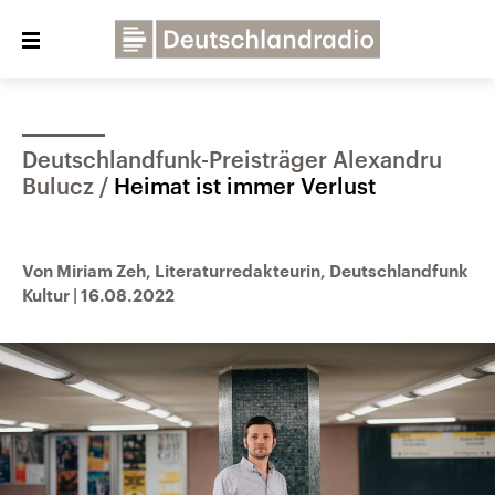
Close
menu
Deutschlandfunk-Preisträger Alexandru
Über uns
Programme
Presse
Bulucz
Heimat ist immer Verlust
Veranstaltungen
Dialog und Kontakt
Deutschlandfunk
Von Miriam Zeh, Literaturredakteurin, Deutschlandfunk
Kultur
|
16.08.2022
Deutschlandfunk Kultur
Deutschlandfunk Nova