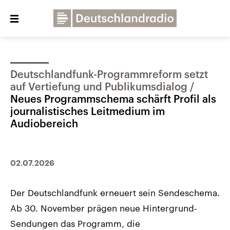
Close
menu
Deutschlandfunk-Programmreform setzt
Über uns
Programme
Presse
auf Vertiefung und Publikumsdialog
Veranstaltungen
Dialog und Kontakt
Neues Programmschema schärft Profil als
journalistisches Leitmedium im
Audiobereich
Deutschlandfunk
Deutschlandfunk Kultur
Deutschlandfunk Nova
02.07.2026
Der Deutschlandfunk erneuert sein Sendeschema.
Ab 30. November prägen neue Hintergrund-
Sendungen das Programm, die