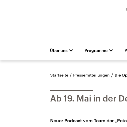
Über uns
Programme
P
Unternehmen
Deutschlandfunk
Presseteam
Das Magazin
Pressemitteilunge
Hörerservice
Gremien
Deutschlandf
Aus
Denkfabrik
Empfang und Kanäle
Barrierefreiheit
Dokument
/
/
Startseite
Pressemitteilungen
Die O
Ab 19. Mai in der 
Neuer Podcast vom Team der „Peter