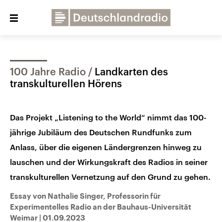
Close
menu
100 Jahre Radio
Landkarten des
Über uns
Programme
Presse
transkulturellen Hörens
Veranstaltungen
Dialog und Kontakt
Das Projekt „Listening to the World“ nimmt das 100-
Deutschlandfunk
jährige Jubiläum des Deutschen Rundfunks zum
Deutschlandfunk Kultur
Anlass, über die eigenen Ländergrenzen hinweg zu
Deutschlandfunk Nova
lauschen und der Wirkungskraft des Radios in seiner
transkulturellen Vernetzung auf den Grund zu gehen.
Essay von Nathalie Singer, Professorin für
Experimentelles Radio an der Bauhaus-Universität
Weimar
|
01.09.2023