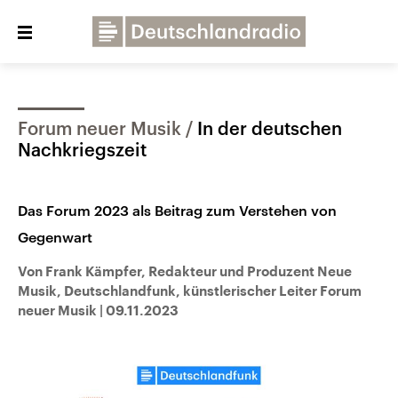
Close
menu
Forum neuer Musik
In der deutschen
Über uns
Programme
Presse
Nachkriegszeit
Veranstaltungen
Dialog und Kontakt
Das Forum 2023 als Beitrag zum Verstehen von
Deutschlandfunk
Gegenwart
Deutschlandfunk Kultur
Deutschlandfunk Nova
Von Frank Kämpfer, Redakteur und Produzent Neue
Musik, Deutschlandfunk, künstlerischer Leiter Forum
neuer Musik
|
09.11.2023