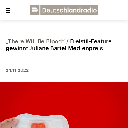
Close
menu
„There Will Be Blood“
Freistil-Feature
Über uns
Programme
Presse
gewinnt Juliane Bartel Medienpreis
Veranstaltungen
Dialog und Kontakt
Deutschlandfunk
24.11.2022
Deutschlandfunk Kultur
Deutschlandfunk Nova