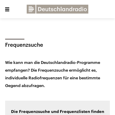
Close
menu
Über uns
Programme
Presse
Frequenzsuche
Veranstaltungen
Dialog und Kontakt
Deutschlandfunk
Wie kann man die Deutschlandradio-Programme
Deutschlandfunk Kultur
empfangen? Die Frequenzsuche ermöglicht es,
individuelle Radiofrequenzen für eine bestimmte
Deutschlandfunk Nova
Gegend abzufragen.
Die Frequenzsuche und Frequenzlisten finden