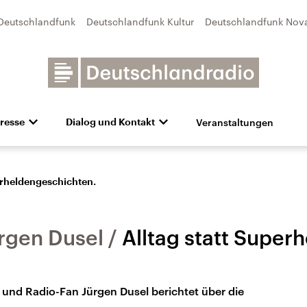
Deutschlandfunk
Deutschlandfunk Kultur
Deutschlandfunk Nov
Veranstaltungen
resse
Dialog und Kontakt
n
unk Kultur
bildung und Karriere
Besuch
Pressefotos
Unsere Newsletter
Deutschlandfunk Nova
Transparenz
Deutschlandfunk-Broschüre
Programmvorschau
Aktuelles
Preise 
e und Debatten
Audio-Archiv
Sendungen mit Hörerbetei
erheldengeschichten.
ürgen Dusel
Alltag statt Super
und Radio-Fan Jürgen Dusel berichtet über die