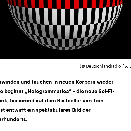
(© Deutschlandradio / A C
winden und tauchen in neuen Körpern wieder
So beginnt „
Hologrammatica
“ – die neue Sci-Fi-
unk, basierend auf dem Bestseller von Tom
t entwirft ein spektakuläres Bild der
hrhunderts.