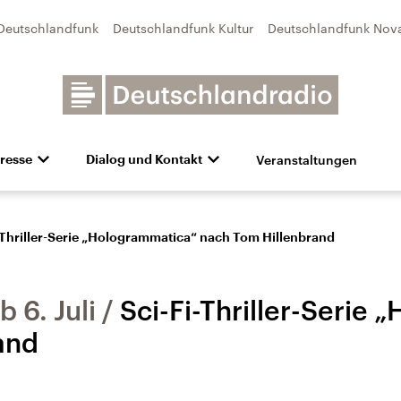
Deutschlandfunk
Deutschlandfunk Kultur
Deutschlandfunk Nov
Veranstaltungen
resse
Dialog und Kontakt
n
unk Kultur
bildung und Karriere
Besuch
Pressefotos
Unsere Newsletter
Deutschlandfunk Nova
Transparenz
Deutschlandfunk-Broschüre
Programmvorschau
Aktuelles
Preise 
e und Debatten
Audio-Archiv
Sendungen mit Hörerbetei
-Thriller-Serie „Hologrammatica“ nach Tom Hillenbrand
 6. Juli
Sci-Fi-Thriller-Serie
and