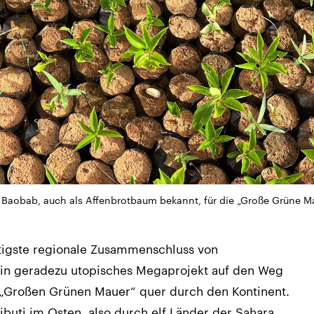
Baobab, auch als Affenbrotbaum bekannt, für die „Große Grüne Ma
htigste regionale Zusammenschluss von
 ein geradezu utopisches Megaprojekt auf den Weg
 „Großen Grünen Mauer“ quer durch den Kontinent.
buti im Osten, also durch elf Länder der Sahara