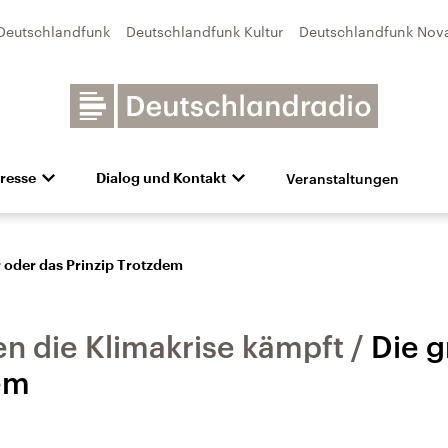
Deutschlandfunk
Deutschlandfunk Kultur
Deutschlandfunk Nov
Veranstaltungen
resse
Dialog und Kontakt
n
unk Kultur
bildung und Karriere
Besuch
Pressefotos
Unsere Newsletter
Deutschlandfunk Nova
Transparenz
Deutschlandfunk-Broschüre
Programmvorschau
Aktuelles
Preise 
e und Debatten
Audio-Archiv
Sendungen mit Hörerbetei
 oder das Prinzip Trotzdem
n die Klimakrise kämpft
Die 
em