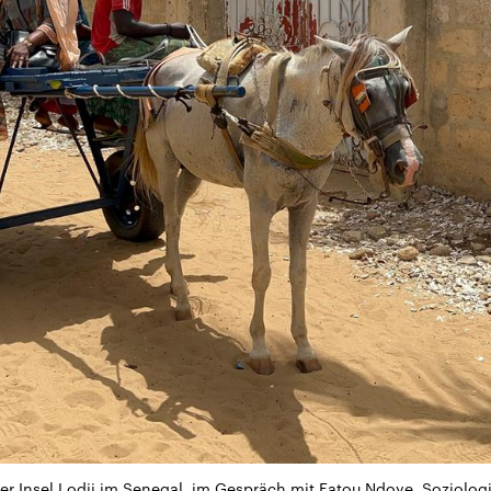
f der Insel Lodji im Senegal, im Gespräch mit Fatou Ndoye, Soziolo