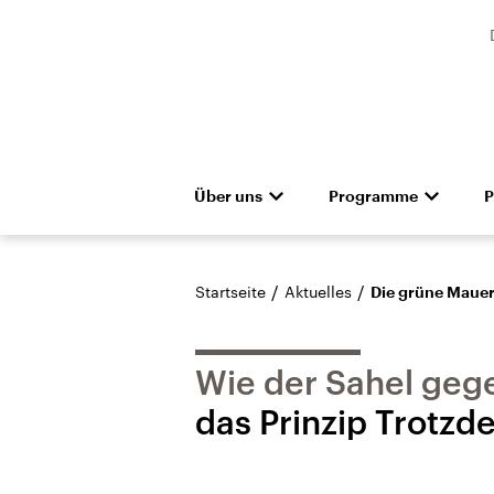
Über uns
Programme
P
Unternehmen
Deutschlandfunk
Presseteam
Das Magazin
Pressemitteilunge
Hörerservice
Gremien
Deutschlandf
Aus
Denkfabrik
Empfang und Kanäle
Barrierefreiheit
Dokument
/
/
Startseite
Aktuelles
Die grüne Mauer
Wie der Sahel gege
das Prinzip Trotzd