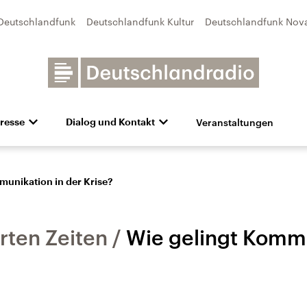
Deutschlandfunk
Deutschlandfunk Kultur
Deutschlandfunk Nov
Veranstaltungen
resse
Dialog und Kontakt
n
unk Kultur
bildung und Karriere
Besuch
Pressefotos
Unsere Newsletter
Deutschlandfunk Nova
Transparenz
Deutschlandfunk-Broschüre
Programmvorschau
Aktuelles
Preise 
e und Debatten
Audio-Archiv
Sendungen mit Hörerbetei
munikation in der Krise?
erten Zeiten
Wie gelingt Kommu