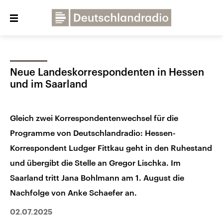
Close
menu
Neue Landeskorrespondenten in Hessen
Über uns
Programme
Presse
und im Saarland
Veranstaltungen
Dialog und Kontakt
Gleich zwei Korrespondentenwechsel für die
Deutschlandfunk
Programme von Deutschlandradio: Hessen-
Deutschlandfunk Kultur
Korrespondent Ludger Fittkau geht in den Ruhestand
Deutschlandfunk Nova
und übergibt die Stelle an Gregor Lischka. Im
Saarland tritt Jana Bohlmann am 1. August die
Nachfolge von Anke Schaefer an.
02.07.2025