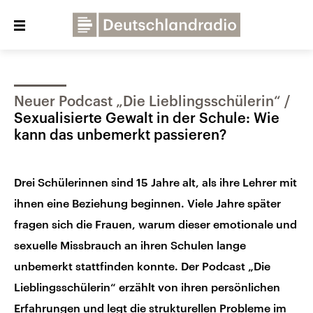
Close
menu
Neuer Podcast „Die Lieblingsschülerin“
Über uns
Programme
Presse
Sexualisierte Gewalt in der Schule: Wie
Veranstaltungen
Dialog und Kontakt
kann das unbemerkt passieren?
Deutschlandfunk
Drei Schülerinnen sind 15 Jahre alt, als ihre Lehrer mit
Deutschlandfunk Kultur
ihnen eine Beziehung beginnen. Viele Jahre später
Deutschlandfunk Nova
fragen sich die Frauen, warum dieser emotionale und
sexuelle Missbrauch an ihren Schulen lange
unbemerkt stattfinden konnte. Der Podcast „Die
Lieblingsschülerin“ erzählt von ihren persönlichen
Erfahrungen und legt die strukturellen Probleme im