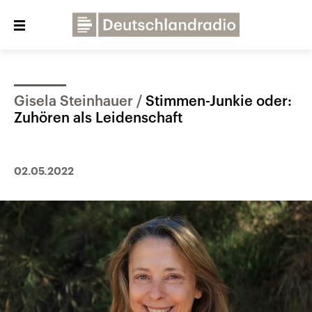
Close
menu
Gisela Steinhauer
Stimmen-Junkie oder:
Über uns
Programme
Presse
Zuhören als Leidenschaft
Veranstaltungen
Dialog und Kontakt
Deutschlandfunk
02.05.2022
Deutschlandfunk Kultur
Deutschlandfunk Nova