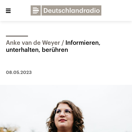
Close
menu
Anke van de Weyer
Informieren,
Über uns
Programme
Presse
unterhalten, berühren
Veranstaltungen
Dialog und Kontakt
Deutschlandfunk
08.05.2023
Deutschlandfunk Kultur
Deutschlandfunk Nova