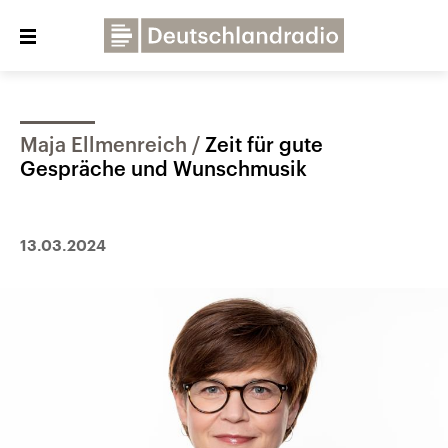
Close
menu
Maja Ellmenreich
Zeit für gute
Über uns
Programme
Presse
Gespräche und Wunschmusik
Veranstaltungen
Dialog und Kontakt
Deutschlandfunk
13.03.2024
Deutschlandfunk Kultur
Deutschlandfunk Nova