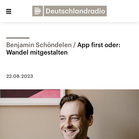
Close
menu
Benjamin Schöndelen
App first oder:
Über uns
Programme
Presse
Wandel mitgestalten
Veranstaltungen
Dialog und Kontakt
Deutschlandfunk
22.08.2023
Deutschlandfunk Kultur
Deutschlandfunk Nova