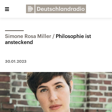
Close
menu
Simone Rosa Miller
Philosophie ist
Über uns
Programme
Presse
ansteckend
Veranstaltungen
Dialog und Kontakt
Deutschlandfunk
30.01.2023
Deutschlandfunk Kultur
Deutschlandfunk Nova