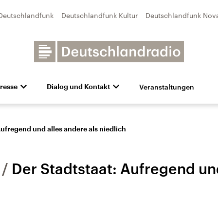
Deutschlandfunk
Deutschlandfunk Kultur
Deutschlandfunk Nov
Veranstaltungen
resse
Dialog und Kontakt
n
unk Kultur
bildung und Karriere
Besuch
Pressefotos
Unsere Newsletter
Deutschlandfunk Nova
Transparenz
Deutschlandfunk-Broschüre
Programmvorschau
Aktuelles
Preise 
e und Debatten
Audio-Archiv
Sendungen mit Hörerbetei
Aufregend und alles andere als niedlich
Der Stadtstaat: Aufregend und