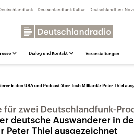
Deutschlandfunk
Deutschlandfunk Kultur
Deutschlandfunk Nov
Veranstaltungen
resse
Dialog und Kontakt
n
unk Kultur
bildung und Karriere
Besuch
Pressefotos
Unsere Newsletter
Deutschlandfunk Nova
Transparenz
Deutschlandfunk-Broschüre
Programmvorschau
Aktuelles
Preise 
e und Debatten
Audio-Archiv
Sendungen mit Hörerbetei
rer in den USA und Podcast über Tech Milliardär Peter Thiel aus
 für zwei Deutschlandfunk-Pro
er deutsche Auswanderer in d
är Peter Thiel ausgezeichnet