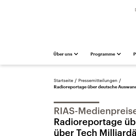
Über uns
Programme
P
Unternehmen
Deutschlandfunk
Presseteam
Das Magazin
Pressemitteilunge
Hörerservice
Gremien
Deutschlandf
Aus
Denkfabrik
Empfang und Kanäle
Barrierefreiheit
Dokument
/
/
Startseite
Pressemitteilungen
Radioreportage über deutsche Auswande
RIAS-Medienpreise
Radioreportage üb
über Tech Milliard