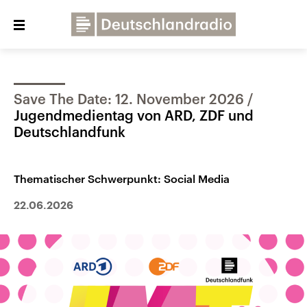
Close
menu
Save The Date: 12. November 2026
Über uns
Programme
Presse
Jugendmedientag von ARD, ZDF und
Veranstaltungen
Dialog und Kontakt
Deutschlandfunk
Deutschlandfunk
Thematischer Schwerpunkt: Social Media
Deutschlandfunk Kultur
22.06.2026
Deutschlandfunk Nova