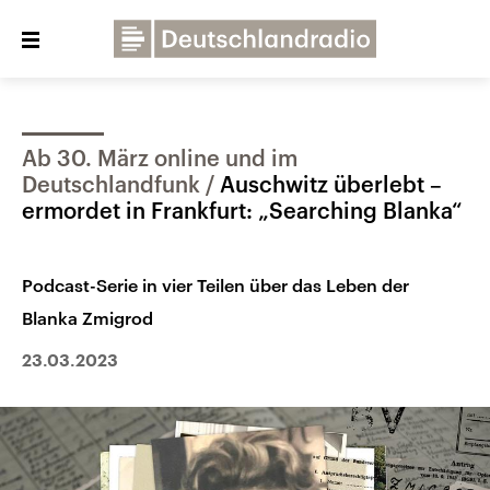
Close
menu
Ab 30. März online und im
Über uns
Programme
Presse
Deutschlandfunk
Auschwitz überlebt –
Veranstaltungen
Dialog und Kontakt
ermordet in Frankfurt: „Searching Blanka“
Deutschlandfunk
Podcast-Serie in vier Teilen über das Leben der
Deutschlandfunk Kultur
Blanka Zmigrod
Deutschlandfunk Nova
23.03.2023