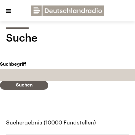
Close
menu
Suche
Über uns
Programme
Presse
Veranstaltungen
Dialog und Kontakt
Suchbegriff
Deutschlandfunk
Deutschlandfunk Kultur
Suchen
Deutschlandfunk Nova
Suchergebnis (
10000
Fundstelle
n
)