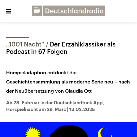
Close
menu
„1001 Nacht“
Der Erzählklassiker als
Über uns
Programme
Presse
Podcast in 67 Folgen
Veranstaltungen
Dialog und Kontakt
Hörspieladaption entdeckt die
Deutschlandfunk
Geschichtensammlung als moderne Serie neu – nach
Deutschlandfunk Kultur
der Neuübersetzung von Claudia Ott
Deutschlandfunk Nova
Ab 28. Februar in der Deutschlandfunk App,
Hörspielnacht am 29. März
|
13.02.2025