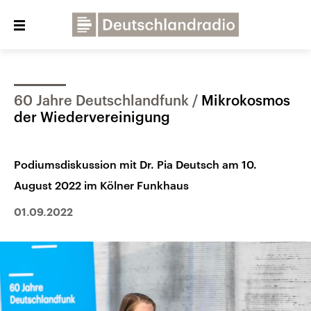
Close
menu
60 Jahre Deutschlandfunk
Mikrokosmos
Über uns
Programme
Presse
der Wiedervereinigung
Veranstaltungen
Dialog und Kontakt
Podiumsdiskussion mit Dr. Pia Deutsch am 10.
Deutschlandfunk
August 2022 im Kölner Funkhaus
Deutschlandfunk Kultur
Deutschlandfunk Nova
01.09.2022