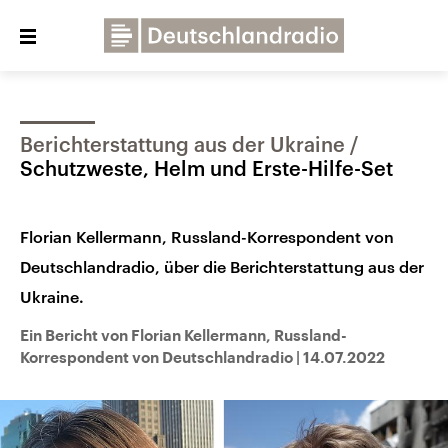
Close
menu
Berichterstattung aus der Ukraine
Über uns
Programme
Presse
Schutzweste, Helm und Erste-Hilfe-Set
Veranstaltungen
Dialog und Kontakt
Florian Kellermann, Russland-Korrespondent von
Deutschlandfunk
Deutschlandradio, über die Berichterstattung aus der
Deutschlandfunk Kultur
Ukraine.
Deutschlandfunk Nova
Ein Bericht von Florian Kellermann, Russland-
Korrespondent von Deutschlandradio
|
14.07.2022