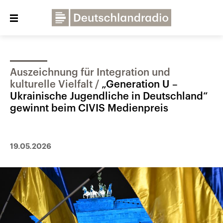
Close
menu
Auszeichnung für Integration und
Über uns
Programme
Presse
kulturelle Vielfalt
„Generation U –
Veranstaltungen
Dialog und Kontakt
Ukrainische Jugendliche in Deutschland“
gewinnt beim CIVIS Medienpreis
Deutschlandfunk
Deutschlandfunk Kultur
19.05.2026
Deutschlandfunk Nova