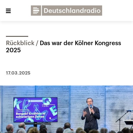
Close
menu
Rückblick
Das war der Kölner Kongress
Über uns
Programme
Presse
2025
Veranstaltungen
Dialog und Kontakt
Deutschlandfunk
17.03.2025
Deutschlandfunk Kultur
Deutschlandfunk Nova