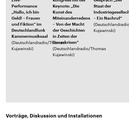
Live-
Kongress mit der
Gespräch „Der
Performance
Keynote: „Die
Staat der
„Hallo, ich bin
Kunst des
Industriegesellsc
Geld! – Frauen
Miteinanderredens
– Ein Nachruf“
(
Deutschlandradi
und Fiktion“ im
– Von der Macht
Kujawinski
)
Deutschlandfunk
der Geschichten
Kammermusiksaal
in Zeiten der
(
Deutschlandradio/Thomas
Dauerkrisen“
Kujawinski
)
(
Deutschlandradio/Thomas
Kujawinski
)
Vorträge, Diskussion und Installationen