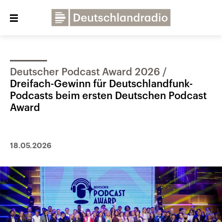
Close
menu
Deutscher Podcast Award 2026
Über uns
Programme
Presse
Dreifach-Gewinn für Deutschlandfunk-
Veranstaltungen
Dialog und Kontakt
Podcasts beim ersten Deutschen Podcast
Award
Deutschlandfunk
Deutschlandfunk Kultur
18.05.2026
Deutschlandfunk Nova