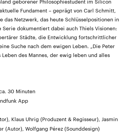
hland geborener Philosophiestudent im Silicon
ellektuelle Fundament – geprägt von Carl Schmitt,
e das Netzwerk, das heute Schlüsselpositionen in
ie Serie dokumentiert dabei auch Thiels Visionen:
rtärer Städte, die Entwicklung fortschrittlicher
ine Suche nach dem ewigen Leben. „Die Peter
das Leben des Mannes, der ewig leben und alles
ca. 30 Minuten
andfunk App
tor), Klaus Uhrig (Produzent & Regisseur), Jasmin
fer (Autor), Wolfgang Pérez (Sounddesign)