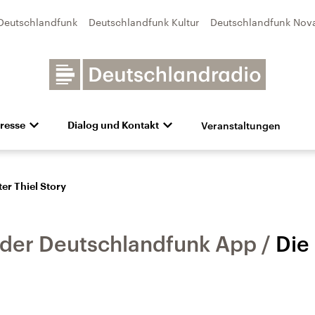
Deutschlandfunk
Deutschlandfunk Kultur
Deutschlandfunk Nov
Veranstaltungen
resse
Dialog und Kontakt
n
unk Kultur
bildung und Karriere
Besuch
Pressefotos
Unsere Newsletter
Deutschlandfunk Nova
Transparenz
Deutschlandfunk-Broschüre
Programmvorschau
Aktuelles
Preise 
e und Debatten
Audio-Archiv
Sendungen mit Hörerbetei
ter Thiel Story
n der Deutschlandfunk App
Die 