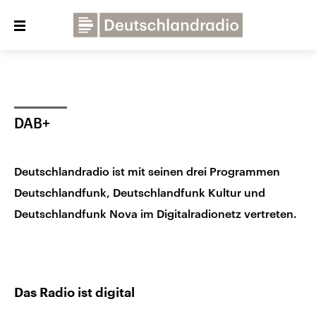
Close
menu
Über uns
Programme
Presse
DAB+
Veranstaltungen
Dialog und Kontakt
Deutschlandfunk
Deutschlandradio ist mit seinen drei Programmen
Deutschlandfunk Kultur
Deutschlandfunk, Deutschlandfunk Kultur und
Deutschlandfunk Nova im Digitalradionetz vertreten.
Deutschlandfunk Nova
Das Radio ist digital