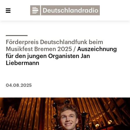
Close
menu
Förderpreis Deutschlandfunk beim
Über uns
Programme
Presse
Musikfest Bremen 2025
Auszeichnung
Veranstaltungen
Dialog und Kontakt
für den jungen Organisten Jan
Liebermann
Deutschlandfunk
Deutschlandfunk Kultur
04.08.2025
Deutschlandfunk Nova